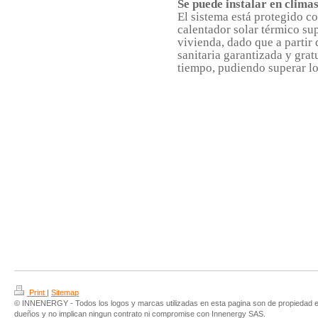
Se puede instalar en clima
El sistema está protegido co
calentador solar térmico su
vivienda, dado que a partir
sanitaria garantizada y gra
tiempo, pudiendo superar l
Print
|
Sitemap
© INNENERGY - Todos los logos y marcas utilizadas en esta pagina son de propiedad e
dueños y no implican ningun contrato ni compromise con Innenergy SAS.