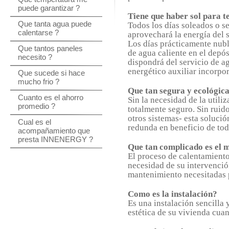
puede garantizar ?
Tiene que haber sol para t
Que tanta agua puede
Todos los días soleados o s
calentarse ?
aprovechará la energía del s
Los días prácticamente nubl
Que tantos paneles
de agua caliente en el depó
necesito ?
dispondrá del servicio de ag
energético auxiliar incorpor
Que sucede si hace
mucho frio ?
Que tan segura y ecológica 
Cuanto es el ahorro
Sin la necesidad de la utiliz
promedio ?
totalmente seguro. Sin ruido
otros sistemas- esta solució
Cual es el
redunda en beneficio de tod
acompañamiento que
presta INNENERGY ?
Que tan complicado es el 
El proceso de calentamiento
necesidad de su intervenció
mantenimiento necesitadas p
Como es la instalación?
Es una instalación sencilla 
estética de su vivienda cua